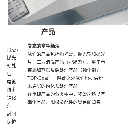
产品
专家的拿手绝活
打磨 /
我们的产品包括抛光膏、抛光轮和抛光
抛光
片、工业清洗产品（脱脂剂）、用于电
预处
镀添加剂以及后处理产品（钝化剂 /
理
TOP-Coat）。除此之外我们也提供粉
电镀
末涂层的磷化预处理产品。
技术
在电镀产品的分类中中，我公司还以基
钝化
础化学品、阳极及配件的贸易而知名。
剂
封闭
保护